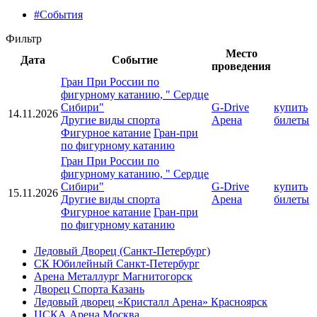
#События
Фильтр
Место
Дата
Событие
проведения
Гран При России по
фигурному катанию, " Сердце
Сибири"
G-Drive
купить
14.11.2026
Другие виды спорта
Арена
билеты
Фигурное катание
Гран-при
по фигурному катанию
Гран При России по
фигурному катанию, " Сердце
Сибири"
G-Drive
купить
15.11.2026
Другие виды спорта
Арена
билеты
Фигурное катание
Гран-при
по фигурному катанию
Ледовый Дворец (Санкт-Петербург)
СК Юбилейный Санкт-Петербург
Арена Металлург Магнитогорск
Дворец Спорта Казань
Ледовый дворец «Кристалл Арена» Красноярск
ЦСКА Арена Москва