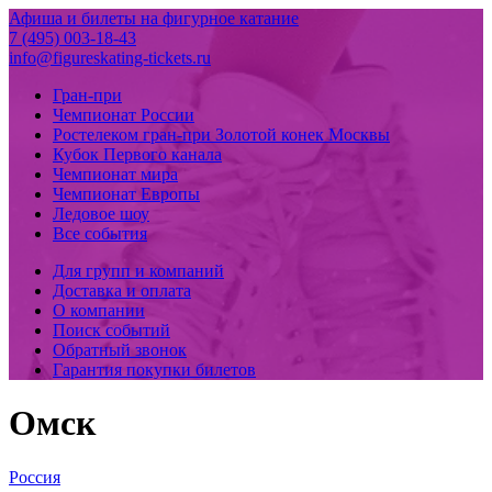
Афиша и билеты на фигурное катание
7 (495) 003-18-43
info@figureskating-tickets.ru
Гран-при
Чемпионат России
Ростелеком гран-при Золотой конек Москвы
Кубок Первого канала
Чемпионат мира
Чемпионат Европы
Ледовое шоу
Все события
Для групп и компаний
Доставка и оплата
О компании
Поиск событий
Обратный звонок
Гарантия покупки билетов
Омск
Россия