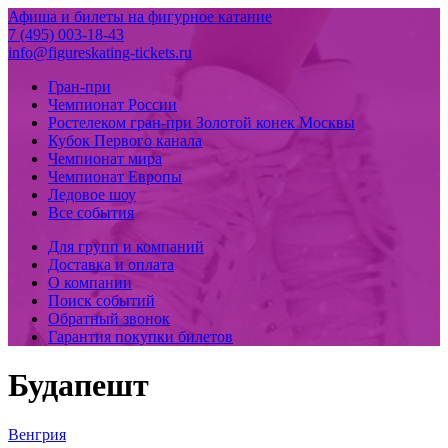
Афиша и билеты на фигурное катание
7 (495) 003-18-43
info@figureskating-tickets.ru
Гран-при
Чемпионат России
Ростелеком гран-при Золотой конек Москвы
Кубок Первого канала
Чемпионат мира
Чемпионат Европы
Ледовое шоу
Все события
Для групп и компаний
Доставка и оплата
О компании
Поиск событий
Обратный звонок
Гарантия покупки билетов
Будапешт
Венгрия