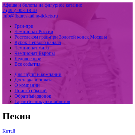
Афиша и билеты на фигурное катание
7 (495) 003-18-43
info@figureskating-tickets.ru
Гран-при
Чемпионат России
Ростелеком гран-при Золотой конек Москвы
Кубок Первого канала
Чемпионат мира
Чемпионат Европы
Ледовое шоу
Все события
Для групп и компаний
Доставка и оплата
О компании
Поиск событий
Обратный звонок
Гарантия покупки билетов
Пекин
Китай