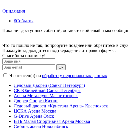
Финляндия
#События
Пока нет доступных событий, оставьте свой email и мы сообщ
Что-то пошло не так, попробуйте позднее или обратитесь в сл
Пожалуйста, дождитесь подтверждения отправки формы.
Спасибо за подписку!
Ok
Я согласен(а) на
обработку персональных данных
Ледовый Дворец (Санкт-Петербург)
СК Юбилейный Санкт-Петербург
Арена Металлург Магнитогорск
Дворец Спорта Казань
Ледовый дворец «Кристалл Арена» Красноярск
ЦСКА Арена Москва
G-Drive Арена Омск
ВТБ Малая Спортивная Арена Москва
Сибирь-арена Новосибирск