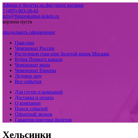
Афиша и билеты на фигурное катание
7 (495) 003-18-43
info@figureskating-tickets.ru
корзина пуста
продолжить оформление
Гран-при
Чемпионат России
Ростелеком гран-при Золотой конек Москвы
Кубок Первого канала
Чемпионат мира
Чемпионат Европы
Ледовое шоу
Все события
Для групп и компаний
Доставка и оплата
О компании
Поиск событий
Обратный звонок
Гарантия покупки билетов
Хельсинки