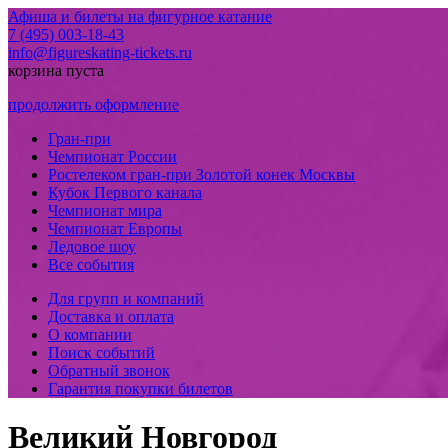
Афиша и билеты на фигурное катание
7 (495) 003-18-43
info@figureskating-tickets.ru
корзина пуста
продолжить оформление
Гран-при
Чемпионат России
Ростелеком гран-при Золотой конек Москвы
Кубок Первого канала
Чемпионат мира
Чемпионат Европы
Ледовое шоу
Все события
Для групп и компаний
Доставка и оплата
О компании
Поиск событий
Обратный звонок
Гарантия покупки билетов
Великий Новгород