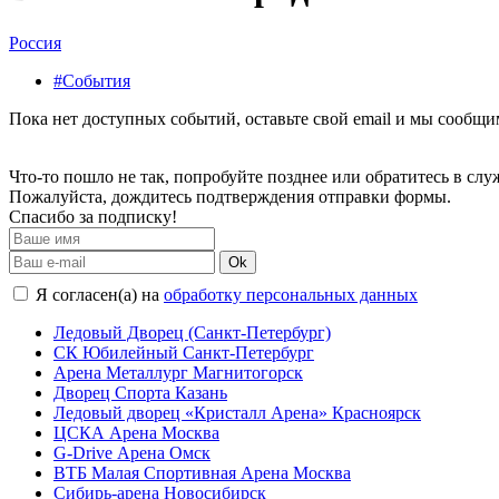
Россия
#События
Пока нет доступных событий, оставьте свой email и мы сообщ
Что-то пошло не так, попробуйте позднее или обратитесь в сл
Пожалуйста, дождитесь подтверждения отправки формы.
Спасибо за подписку!
Ok
Я согласен(а) на
обработку персональных данных
Ледовый Дворец (Санкт-Петербург)
СК Юбилейный Санкт-Петербург
Арена Металлург Магнитогорск
Дворец Спорта Казань
Ледовый дворец «Кристалл Арена» Красноярск
ЦСКА Арена Москва
G-Drive Арена Омск
ВТБ Малая Спортивная Арена Москва
Сибирь-арена Новосибирск