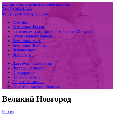
Афиша и билеты на фигурное катание
7 (495) 003-18-43
info@figureskating-tickets.ru
Гран-при
Чемпионат России
Ростелеком гран-при Золотой конек Москвы
Кубок Первого канала
Чемпионат мира
Чемпионат Европы
Ледовое шоу
Все события
Для групп и компаний
Доставка и оплата
О компании
Поиск событий
Обратный звонок
Гарантия покупки билетов
Великий Новгород
Россия