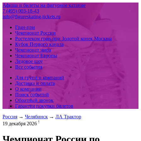
Афиша и билеты на фигурное катание
7 (495) 003-18-43
info@figureskating-tickets.ru
Гран-при
Чемпионат России
Ростелеком гран-при Золотой конек Москвы
Кубок Первого канала
Чемпионат мира
Чемпионат Европы
Ледовое шоу
Все события
Для групп и компаний
Доставка и оплата
О компании
Поиск событий
Обратный звонок
Гарантия покупки билетов
Россия
→
Челябинск
→
ЛА Трактор
!
19 декабря 2026
Чемпионат России по