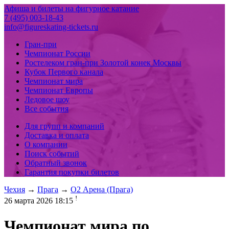
Афиша и билеты на фигурное катание
7 (495) 003-18-43
info@figureskating-tickets.ru
Гран-при
Чемпионат России
Ростелеком гран-при Золотой конек Москвы
Кубок Первого канала
Чемпионат мира
Чемпионат Европы
Ледовое шоу
Все события
Для групп и компаний
Доставка и оплата
О компании
Поиск событий
Обратный звонок
Гарантия покупки билетов
Чехия
→
Прага
→
O2 Арена (Прага)
!
26 марта 2026 18:15
Чемпионат мира по