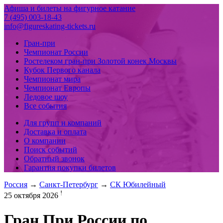
Афиша и билеты на фигурное катание
7 (495) 003-18-43
info@figureskating-tickets.ru
Гран-при
Чемпионат России
Ростелеком гран-при Золотой конек Москвы
Кубок Первого канала
Чемпионат мира
Чемпионат Европы
Ледовое шоу
Все события
Для групп и компаний
Доставка и оплата
О компании
Поиск событий
Обратный звонок
Гарантия покупки билетов
Россия
→
Санкт-Петербург
→
СК Юбилейный
!
25 октября 2026
Гран При России по