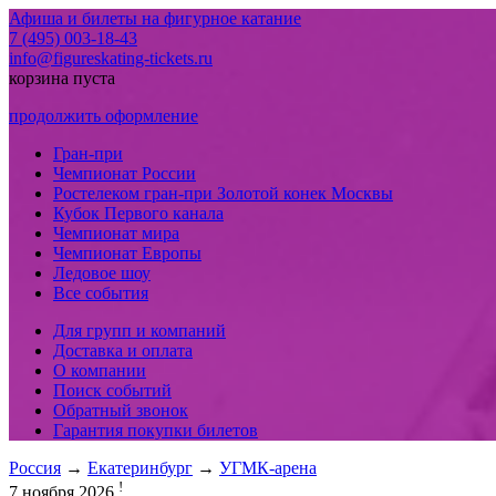
Афиша и билеты на фигурное катание
7 (495) 003-18-43
info@figureskating-tickets.ru
корзина пуста
продолжить оформление
Гран-при
Чемпионат России
Ростелеком гран-при Золотой конек Москвы
Кубок Первого канала
Чемпионат мира
Чемпионат Европы
Ледовое шоу
Все события
Для групп и компаний
Доставка и оплата
О компании
Поиск событий
Обратный звонок
Гарантия покупки билетов
Россия
→
Екатеринбург
→
УГМК-арена
!
7 ноября 2026