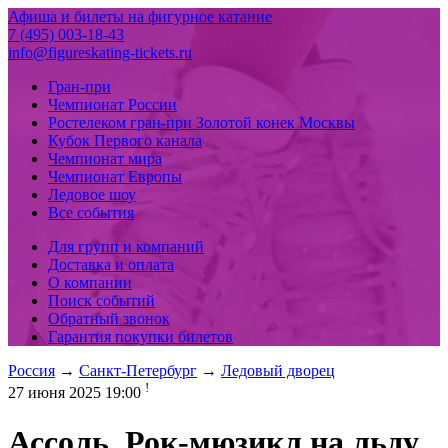
Афиша и билеты на фигурное катание
7 (495) 003-18-43
info@figureskating-tickets.ru
Гран-при
Чемпионат России
Ростелеком гран-при Золотой конек Москвы
Кубок Первого канала
Чемпионат мира
Чемпионат Европы
Ледовое шоу
Все события
Для групп и компаний
Доставка и оплата
О компании
Поиск событий
Обратный звонок
Гарантия покупки билетов
Россия
→
Санкт-Петербург
→
Ледовый дворец
!
27 июня 2025 19:00
Ассоль, Рок-мюзикл на льду