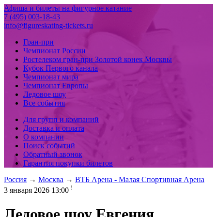
Афиша и билеты на фигурное катание
7 (495) 003-18-43
info@figureskating-tickets.ru
Гран-при
Чемпионат России
Ростелеком гран-при Золотой конек Москвы
Кубок Первого канала
Чемпионат мира
Чемпионат Европы
Ледовое шоу
Все события
Для групп и компаний
Доставка и оплата
О компании
Поиск событий
Обратный звонок
Гарантия покупки билетов
Россия
→
Москва
→
ВТБ Арена - Малая Спортивная Арена
!
3 января 2026 13:00
Ледовое шоу Евгения