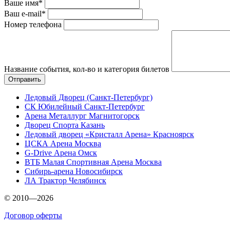
Ваше имя*
Ваш e-mail*
Номер телефона
Название события, кол-во и категория билетов
Ледовый Дворец (Санкт-Петербург)
СК Юбилейный Санкт-Петербург
Арена Металлург Магнитогорск
Дворец Спорта Казань
Ледовый дворец «Кристалл Арена» Красноярск
ЦСКА Арена Москва
G-Drive Арена Омск
ВТБ Малая Спортивная Арена Москва
Сибирь-арена Новосибирск
ЛА Трактор Челябинск
© 2010—2026
Договор оферты