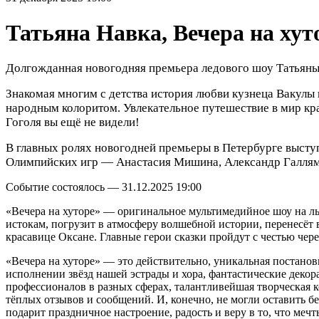
Татьяна Навка, Вечера на хут
Долгожданная новогодняя премьера ледового шоу Татьяны Н
Знакомая многим с детства история любви кузнеца Вакулы 
народным колоритом. Увлекательное путешествие в мир к
Гоголя вы ещё не видели!
В главных ролях новогодней премьеры в Петербурге высту
Олимпийских игр — Анастасия Мишина, Александр Галлямо
Событие состоялось — 31.12.2025 19:00
«Вечера на хуторе» — оригинальное мультимедийное шоу на льду
истокам, погрузит в атмосферу волшебной истории, перенесёт 
красавице Оксане. Главные герои сказки пройдут с честью чере
«Вечера на хуторе» — это действительно, уникальная постано
исполнении звёзд нашей эстрады и хора, фантастические дек
профессионалов в разных сферах, талантливейшая творческая 
тёплых отзывов и сообщений. И, конечно, не могли оставить б
подарит праздничное настроение, радость и веру в то, что меч