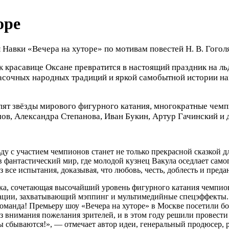
оре
авки «Вечера на хуторе» по мотивам повестей Н. В. Гоголя
к красавице Оксане превратится в настоящий праздник на ль
расочных народных традиций и яркой самобытной истории н
пят звёзды мирового фигурного катания, многократные чем
в, Александра Степанова, Иван Букин, Артур Гачинский и 
 с участием чемпионов станет не только прекрасной сказкой для
в фантастический мир, где молодой кузнец Вакула оседлает само
з все испытания, доказывая, что любовь, честь, доблесть и пред
вка, сочетающая высочайший уровень фигурного катания чемпио
орации, захватывающий мэппинг и мультимедийные спецэффекты.
команда! Премьеру шоу «Вечера на хуторе» в Москве посетили б
ез внимания пожелания зрителей, и в этом году решили провести 
ты сбываются!», — отмечает автор идеи, генеральный продюсер, 