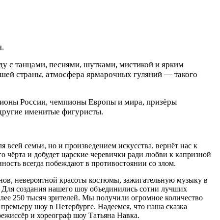
.
ду с танцами, песнями, шутками, мистикой и ярким
ашей страны, атмосфера ярмарочных гуляний — такого
пионы России, чемпионы Европы и мира, призёры
другие именитые фигуристы.
 всей семьи, но и произведением искусства, вернёт нас к
го чёрта и добудет царские черевички ради любви к капризной
анность всегда побеждают в противостоянии со злом.
нов, невероятной красоты костюмы, зажигательную музыку в
 Для создания нашего шоу объединились сотни лучших
олее 250 тысяч зрителей. Мы получили огромное количество
премьеру шоу в Петербурге. Надеемся, что наша сказка
режиссёр и хореограф шоу Татьяна Навка.