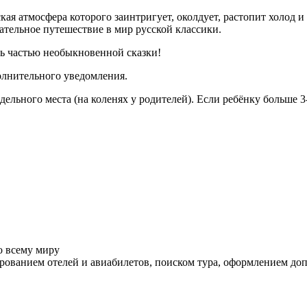
кая атмосфера которого заинтригует, околдует, растопит холод 
ательное путешествие в мир русской классики.
ть частью необыкновенной сказки!
олнительного уведомления.
ельного места (на коленях у родителей). Если ребёнку больше 3-
о всему миру
ованием отелей и авиабилетов, поиском тура, оформлением до