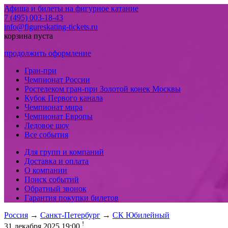
Афиша и билеты на фигурное катание
7 (495) 003-18-43
info@figureskating-tickets.ru
корзина пуста
продолжить оформление
Гран-при
Чемпионат России
Ростелеком гран-при Золотой конек Москвы
Кубок Первого канала
Чемпионат мира
Чемпионат Европы
Ледовое шоу
Все события
Для групп и компаний
Доставка и оплата
О компании
Поиск событий
Обратный звонок
Гарантия покупки билетов
Россия
→
Санкт-Петербург
→
СК Юбилейный
!
31 декабря 2025 19:00