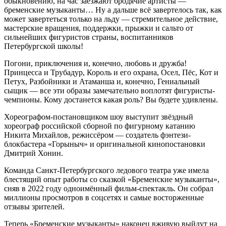
обыкновению, на час заезжают бродячие артисты —
бременские музыканты… Ну а дальше всё завертелось так, как
может завертеться только на льду — стремительное действие,
мастерские вращения, поддержки, прыжки и сальто от
сильнейших фигуристов страны, воспитанников
Петербургской школы!
Погони, приключения и, конечно, любовь и дружба!
Принцесса и Трубадур, Король и его охрана, Осел, Пёс, Кот и
Петух, Разбойники и Атаманша и, конечно, Гениальный
сыщик — все эти образы замечательно воплотят фигуристы-
чемпионы. Кому достанется какая роль? Вы будете удивлены.
Хореографом-постановщиком шоу выступит звёздный
хореограф российской сборной по фигурному катанию
Никита Михайлов, режиссёром — создатель фэнтези-
блокбастера «Горыныч» и оригинальной кинопостановки
Дмитрий Хонин.
Команда Санкт-Петербургского ледового театра уже имела
блестящий опыт работы со сказкой «Бременские музыканты»,
сняв в 2022 году одноимённый фильм-спектакль. Он собрал
миллионы просмотров в соцсетях и самые восторженные
отзывы зрителей.
Теперь «Бременские музыканты» наконец вживую выйдут на