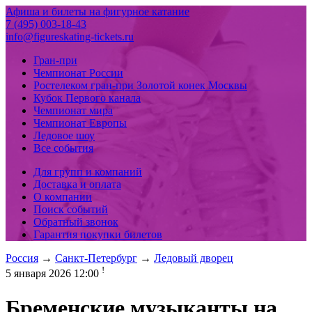
Афиша и билеты на фигурное катание
7 (495) 003-18-43
info@figureskating-tickets.ru
Гран-при
Чемпионат России
Ростелеком гран-при Золотой конек Москвы
Кубок Первого канала
Чемпионат мира
Чемпионат Европы
Ледовое шоу
Все события
Для групп и компаний
Доставка и оплата
О компании
Поиск событий
Обратный звонок
Гарантия покупки билетов
Россия
→
Санкт-Петербург
→
Ледовый дворец
!
5 января 2026 12:00
Бременские музыканты на