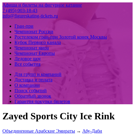
Афиша и билеты на фигурное катание
7 (495) 003-18-43
info@figureskating-tickets.ru
Гран-при
Чемпионат России
Ростелеком гран-при Золотой конек Москвы
Кубок Первого канала
Чемпионат мира
Чемпионат Европы
Ледовое шоу
Все события
Для групп и компаний
Доставка и оплата
О компании
Поиск событий
Обратный звонок
Гарантия покупки билетов
Zayed Sports City Ice Rink
Объединенные Арабские Эмираты
→
Абу-Даби