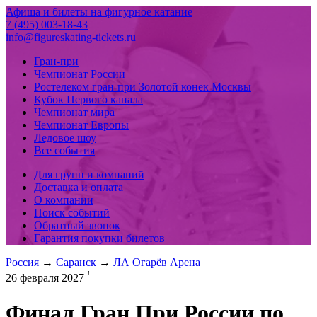
Афиша и билеты на фигурное катание
7 (495) 003-18-43
info@figureskating-tickets.ru
Гран-при
Чемпионат России
Ростелеком гран-при Золотой конек Москвы
Кубок Первого канала
Чемпионат мира
Чемпионат Европы
Ледовое шоу
Все события
Для групп и компаний
Доставка и оплата
О компании
Поиск событий
Обратный звонок
Гарантия покупки билетов
Россия
→
Саранск
→
ЛА Огарёв Арена
!
26 февраля 2027
Финал Гран При России по