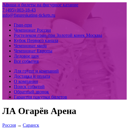
Афиша и билеты на фигурное катание
7 (495) 003-18-43
info@figureskating-tickets.ru
Гран-при
Чемпионат России
Ростелеком гран-при Золотой конек Москвы
Кубок Первого канала
Чемпионат мира
Чемпионат Европы
Ледовое шоу
Все события
Для групп и компаний
Доставка и оплата
О компании
Поиск событий
Обратный звонок
Гарантия покупки билетов
ЛА Огарёв Арена
Россия
→
Саранск